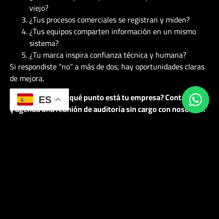
viejo?
¿Tus procesos comerciales se registran y miden?
¿Tus equipos comparten información en un mismo
sistema?
¿Tu marca inspira confianza técnica y humana?
Si respondiste “no” a más de dos, hay oportunidades claras
de mejora.
¿Querés saber en qué punto está tu empresa? Contactanos
ES
y agendá una reunión de auditoría sin cargo con nosotros.
Marketing Digital
Branding & Identidad
Comunicación
Córdoba 645, Rosario, Santa Fe
+54 9 341 783 8007
Diseño Gráfico