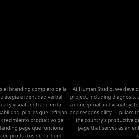
na con más de 50 años de
TURBOM is an Argentine
r y comercializar bombas,
experience in manufactu
agrícola. Reconocida por su
irrigation pumps, heads, a
ersonalizada, acompaña al
technical strength and p
ones robustas, simples y
Argentine producers wit
es.
s
 el branding completo de la
At Human Studio, we develo
trategia e identidad verbal.
project, including diagnosis, 
al y visual centrado en la
a conceptual and visual syst
abilidad, pilares que reflejan
and responsibility — pillars
crecimiento productivo del
the country’s productive g
 landing page que funciona
page that serves as an ent
ta de productos de Turbom.