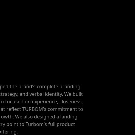
 company with over 50 years of
ring and marketing agricultural
nd accessories. Recognized for its
ersonalized service, it supports
h robust, simple, and reliable
olutions.
ped the brand’s complete branding
strategy, and verbal identity. We built
em focused on experience, closeness,
 that reflect TURBOM’s commitment to
rowth. We also designed a landing
ry point to Turbom’s full product
offering.