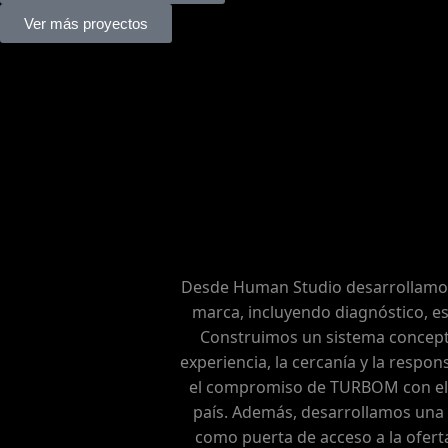
Ver más proyectos
TURBOM es una empresa argenti
trayectoria dedicada a fabrica
cabezales y accesorios de riego 
solidez técnica y su atención p
productor argentino con soluci
confiabl
Desde Human Studio desarrollamos
marca, incluyendo diagnóstico, es
Construimos un sistema conceptu
experiencia, la cercanía y la respons
el compromiso de TURBOM con el 
país. Además, desarrollamos una
como puerta de acceso a la ofer