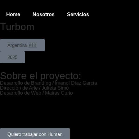
Home
Nosotros
Servicios
Turbom
Argentina 🇦🇷
2025
Sobre el proyecto:
Desarrollo de Branding / Imanol Diaz Garcia
Dirección de Arte / Julieta Simó
Desarrollo de Web / Matias Curto
Quiero trabajar con Human