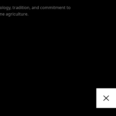
ology, tradition, and commitment to
ne agriculture.