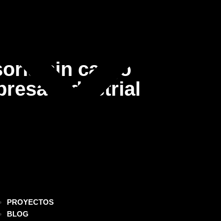
oría sin cargo
presa industrial
PROYECTOS
BLOG