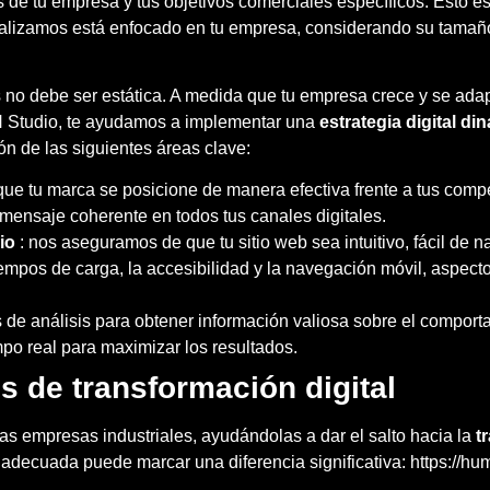
cas de tu empresa y tus objetivos comerciales específicos. Est
realizamos está enfocado en tu empresa, considerando su tamaño
s no debe ser estática. A medida que tu empresa crece y se adap
N Studio, te ayudamos a implementar una
estrategia digital di
ón de las siguientes áreas clave:
ue tu marca se posicione de manera efectiva frente a tus compet
 mensaje coherente en todos tus canales digitales.
io
: nos aseguramos de que tu sitio web sea intuitivo, fácil de n
tiempos de carga, la accesibilidad y la navegación móvil, aspec
s de análisis para obtener información valiosa sobre el comporta
mpo real para maximizar los resultados.
s de transformación digital
as empresas industriales, ayudándolas a dar el salto hacia la
t
 adecuada puede marcar una diferencia significativa:
https://hu